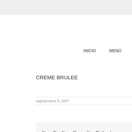
Saltar
al
contenido
INICIO
MENÚ
CREME BRULEE
septiembre 11, 2017