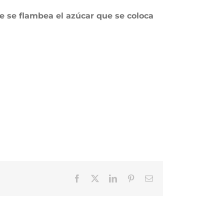
 se flambea el azúcar que se coloca
Facebook
Twitter
LinkedIn
Pinterest
Correo
electrónico