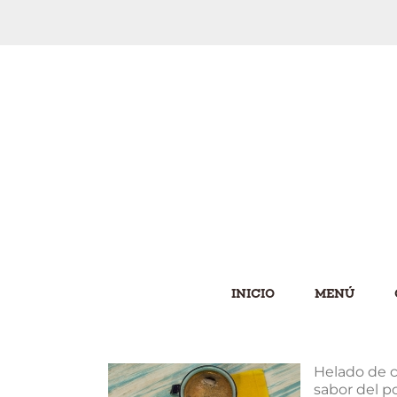
Saltar
al
contenido
INICIO
MENÚ
Helado de c
sabor del po